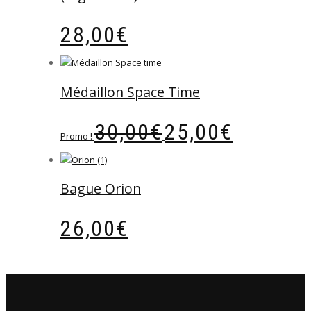
28,00
€
Médaillon Space Time
Le
Le
30,00
€
25,00
€
prix
prix
Promo !
initial
actuel
était :
est :
30,00€.
25,00€.
Bague Orion
26,00
€