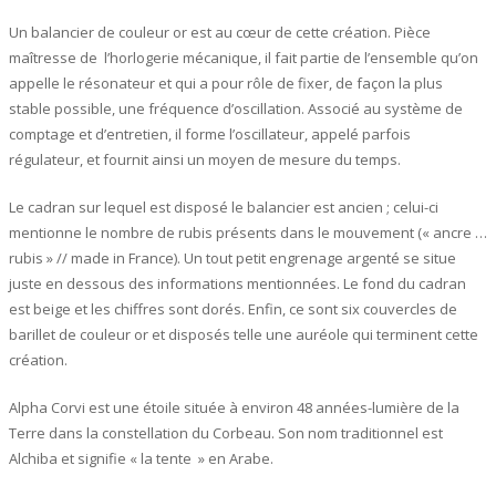
était :
est :
Un balancier de couleur or est au cœur de cette création. Pièce
30,00€.
28,00€.
maîtresse de l’horlogerie mécanique, il fait partie de l’ensemble qu’on
appelle le résonateur et qui a pour rôle de fixer, de façon la plus
stable possible, une fréquence d’oscillation. Associé au système de
comptage et d’entretien, il forme l’oscillateur, appelé parfois
régulateur, et fournit ainsi un moyen de mesure du temps.
Le cadran sur lequel est disposé le balancier est ancien ; celui-ci
mentionne le nombre de rubis présents dans le mouvement (« ancre …
rubis » // made in France). Un tout petit engrenage argenté se situe
juste en dessous des informations mentionnées. Le fond du cadran
est beige et les chiffres sont dorés. Enfin, ce sont six couvercles de
barillet de couleur or et disposés telle une auréole qui terminent cette
création.
Alpha Corvi est une étoile située à environ 48 années-lumière de la
Terre dans la constellation du Corbeau. Son nom traditionnel est
Alchiba et signifie « la tente » en Arabe.