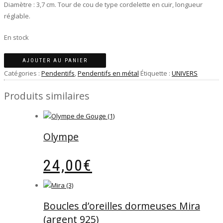
Diamètre : 3,7 cm. Tour de cou de type cordelette en cuir, longueur
réglable.
En stock
quantité
AJOUTER AU PANIER
de
Catégories :
Pendentifs
,
Pendentifs en métal
Étiquette :
UNIVERS
Pendentif
Alpha
Produits similaires
Corvi
Olympe
24,00
€
Boucles d’oreilles dormeuses Mira
(argent 925)