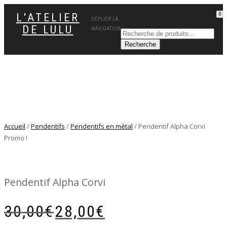
L'ATELIER
0
DÉPLIER LA
DE LULU
NAVIGATION
Accueil
/
Pendentifs
/
Pendentifs en métal
/ Pendentif Alpha Corvi
Promo !
Pendentif Alpha Corvi
Le
Le
30,00
€
28,00
€
prix
prix
initial
actuel