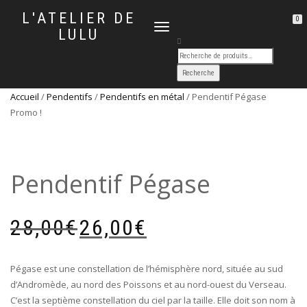
L'ATELIER DE
0
DÉPLIER
LULU
LA
NAVIGATION
Accueil
/
Pendentifs
/
Pendentifs en métal
/ Pendentif Pégase
Promo !
Pendentif Pégase
Le
Le
28,00
€
26,00
€
prix
prix
initial
actuel
était :
est :
Pégase est une constellation de l’hémisphère nord, située au sud
28,00€.
26,00€.
d’Andromède, au nord des Poissons et au nord-ouest du Verseau.
C’est la septième constellation du ciel par la taille. Elle doit son nom à