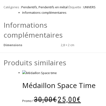
Catégories :
Pendentifs
,
Pendentifs en métal
Étiquette :
UNIVERS
Informations complémentaires
Informations
complémentaires
Dimensions
2,8 × 2 cm
Produits similaires
Médaillon Space Time
Le
Le
30,00
€
25,00
€
prix
prix
Promo !
initial
actuel