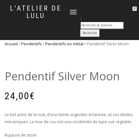
L'ATELIER DE
0
DÉPLIER
LULU
LA
NAVIGATION
Accueil
/
Pendentifs
/
Pendentifs en métal
/ Pendentif Silver Moon
Pendentif Silver Moon
24,00
€
Le bel astre de la nuit, d’une teinte argentée éclatante, et ses étoiles
mécaniques. Le tour de cou est une cordelette de type cuir réglable.
Rupture de stock