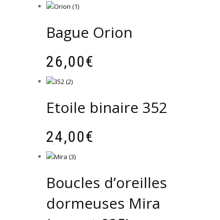
était :
est :
30,00€.
25,00€.
Bague Orion
26,00
€
Etoile binaire 352
24,00
€
Boucles d’oreilles
dormeuses Mira